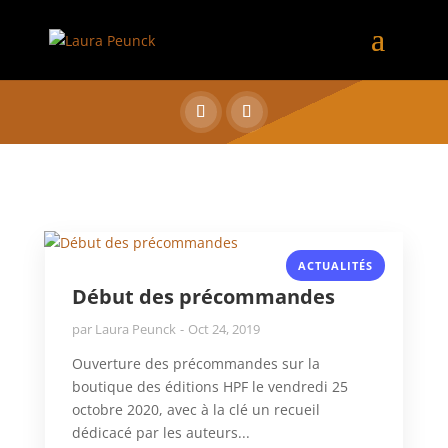
ACTUALITÉS
Début des précommandes
par
Laura Peunck
Oct 24, 2019
Ouverture des précommandes sur la
boutique des éditions HPF le vendredi 25
octobre 2020, avec à la clé un recueil
dédicacé par les auteurs...