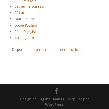
Catherine Loiseau
AF Lune
Laura Peunck
Lucile Poulain
Rémi Pryzylski
Yann Quero
.
Disponible en
version papier
et
numérique
.
Design de
Elegant Themes
| Propulsé par
WordPress