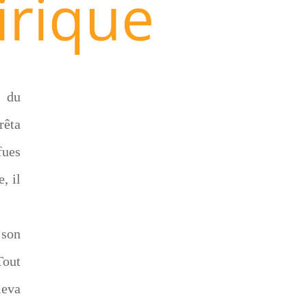
irique
e du
rêta
fues
, il
 son
Tout
leva