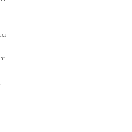
ier
car
,