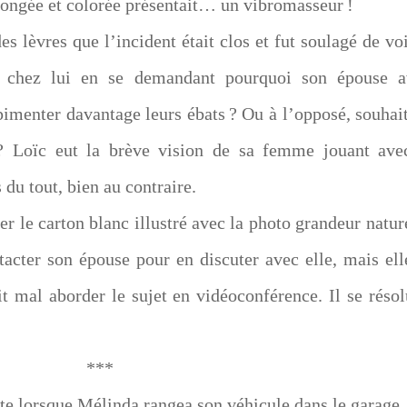
allongée et colorée présentait… un vibromasseur !
s lèvres que l’incident était clos et fut soulagé de voi
tra chez lui en se demandant pourquoi son épouse a
imenter davantage leurs ébats ? Ou à l’opposé, souhait
 ? Loïc eut la brève vision de sa femme jouant ave
 du tout, bien au contraire.
er le carton blanc illustré avec la photo grandeur natur
ntacter son épouse pour en discuter avec elle, mais ell
ait mal aborder le sujet en vidéoconférence. Il se résol
***
ente lorsque Mélinda rangea son véhicule dans le garage.