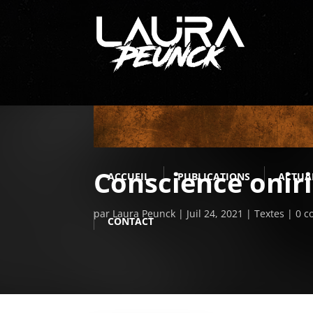
Conscience onir
ACCUEIL
PUBLICATIONS
ACTUA
par
Laura Peunck
Juil 24, 2021
Textes
0 c
CONTACT