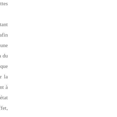
ttes
tant
afin
 une
a du
 que
r la
nt à
état
fet,