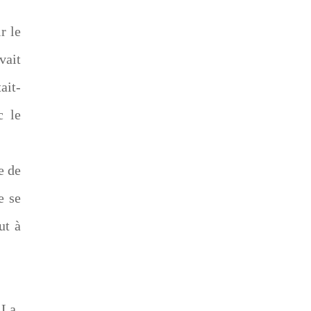
r le
vait
ait-
c le
e de
e se
ut à
 La