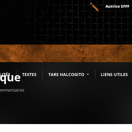
j
Autrice SFFF
ique
LITÉS
TEXTES
TARS HALCOGITO
LIENS UTILES
ommentaires