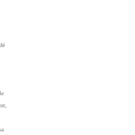
ndé
le
nt,
sa